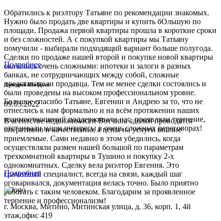
Обратились к риэлтору Татьяне по рекомендации знакомых.
Нужно было продать две квартиры и купить бОльшую по
площади. Продажа первой квартиры прошла в короткие сроки
и без сложностей. А с покупкой квартиры мы Татьяну
помучили - выбирали подходящий вариант больше полугода.
Сделки по продаже нашей второй и покупке новой квартиры
Подробнее
оказались очень сложными: ипотеки и залоги в разных
банках, не сотрудничающих между собой, сложные
представители продавца. Тем не менее сделки состоялись и
Дмитрий Шафран
были проведены на высоком профессиональном уровне.
Большое спасибо Татьяне, Евгении и Андрею за то, что не
09.03.2022
отнеслись к нам формально и на всём протяжении наших
взаимоотношений поддерживали нас, проявляли терпение,
В агентстве недвижимости Вотчина сделки проводятся
отстаивали наши интересы в очень сложных переговорах!
оперативно и качественно, а цены на услуги вполне
приемлемые. Сами недавно в этом убедились, когда
осуществляли размен нашей большой по параметрам
трехкомнатной квартиры в Тушино и покупку 2-х
однокомнатных. Сделку вела риэлтор Евгения. Это
Подробнее
грамотный специалист, всегда на связи, каждый шаг
оговаривался, документация велась точно. Было приятно
работать с таким человеком. Благодарим за проявленное
терпение и профессионализм!
г. Москва, Митино, Митинская улица, д. 36, корп. 1, 4й
этаж,офис 419