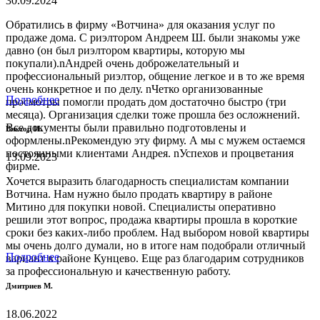
30.09.2024
Обратились в фирму «Вотчина» для оказания услуг по
продаже дома. С риэлтором Андреем Ш. были знакомы уже
давно (он был риэлтором квартиры, которую мы
покупали).nАндрей очень доброжелательный и
профессиональный риэлтор, общение легкое и в то же время
очень конкретное и по делу. nЧетко организованные
Подробнее
просмотры помогли продать дом достаточно быстро (три
месяца). Организация сделки тоже прошла без осложнений.
Все документы были правильно подготовлены и
Виктор И.
оформлены.nРекомендую эту фирму. А мы с мужем остаемся
постоянными клиентами Андрея. nУспехов и процветания
13.09.2023
фирме.
Хочется выразить благодарность специалистам компании
Вотчина. Нам нужно было продать квартиру в районе
Митино для покупки новой. Специалисты оперативно
решили этот вопрос, продажа квартиры прошла в короткие
сроки без каких-либо проблем. Над выбором новой квартиры
мы очень долго думали, но в итоге нам подобрали отличный
Подробнее
вариант в районе Кунцево. Еще раз благодарим сотрудников
за профессиональную и качественную работу.
Дмитриев М.
18.06.2022