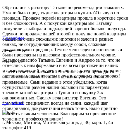
Обратились к риэлтору Татьяне по рекомендации знакомых.
Нужно было продать две квартиры и купить бОльшую по
площади. Продажа первой квартиры прошла в короткие сроки
и без сложностей. А с покупкой квартиры мы Татьяну
помучили - выбирали подходящий вариант больше полугода.
Сделки по продаже нашей второй и покупке новой квартиры
Подробнее
оказались очень сложными: ипотеки и залоги в разных
банках, не сотрудничающих между собой, сложные
представители продавца. Тем не менее сделки состоялись и
Дмитрий Шафран
были проведены на высоком профессиональном уровне.
Большое спасибо Татьяне, Евгении и Андрею за то, что не
09.03.2022
отнеслись к нам формально и на всём протяжении наших
взаимоотношений поддерживали нас, проявляли терпение,
В агентстве недвижимости Вотчина сделки проводятся
отстаивали наши интересы в очень сложных переговорах!
оперативно и качественно, а цены на услуги вполне
приемлемые. Сами недавно в этом убедились, когда
осуществляли размен нашей большой по параметрам
трехкомнатной квартиры в Тушино и покупку 2-х
однокомнатных. Сделку вела риэлтор Евгения. Это
Подробнее
грамотный специалист, всегда на связи, каждый шаг
оговаривался, документация велась точно. Было приятно
работать с таким человеком. Благодарим за проявленное
терпение и профессионализм!
г. Москва, Митино, Митинская улица, д. 36, корп. 1, 4й
этаж,офис 419