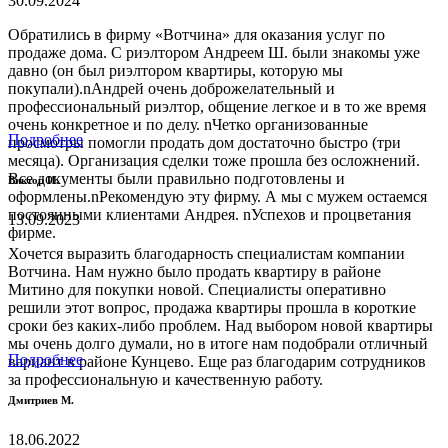
30.09.2024
Обратились в фирму «Вотчина» для оказания услуг по
продаже дома. С риэлтором Андреем Ш. были знакомы уже
давно (он был риэлтором квартиры, которую мы
покупали).nАндрей очень доброжелательный и
профессиональный риэлтор, общение легкое и в то же время
очень конкретное и по делу. nЧетко организованные
Подробнее
просмотры помогли продать дом достаточно быстро (три
месяца). Организация сделки тоже прошла без осложнений.
Все документы были правильно подготовлены и
Виктор И.
оформлены.nРекомендую эту фирму. А мы с мужем остаемся
постоянными клиентами Андрея. nУспехов и процветания
13.09.2023
фирме.
Хочется выразить благодарность специалистам компании
Вотчина. Нам нужно было продать квартиру в районе
Митино для покупки новой. Специалисты оперативно
решили этот вопрос, продажа квартиры прошла в короткие
сроки без каких-либо проблем. Над выбором новой квартиры
мы очень долго думали, но в итоге нам подобрали отличный
Подробнее
вариант в районе Кунцево. Еще раз благодарим сотрудников
за профессиональную и качественную работу.
Дмитриев М.
18.06.2022